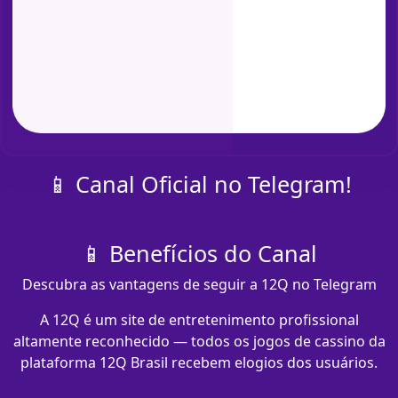
📱 Canal Oficial no Telegram!
📱 Benefícios do Canal
Descubra as vantagens de seguir a 12Q no Telegram
A 12Q é um site de entretenimento profissional
altamente reconhecido — todos os jogos de cassino da
plataforma 12Q Brasil recebem elogios dos usuários.