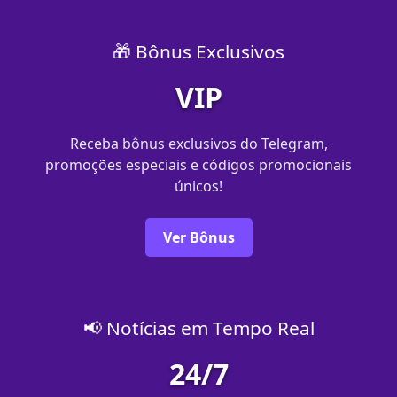
🎁 Bônus Exclusivos
VIP
Receba bônus exclusivos do Telegram,
promoções especiais e códigos promocionais
únicos!
Ver Bônus
📢 Notícias em Tempo Real
24/7