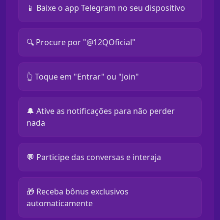
📱 Baixe o app Telegram no seu dispositivo
🔍 Procure por "@12QOficial"
👆 Toque em "Entrar" ou "Join"
🔔 Ative as notificações para não perder
nada
💬 Participe das conversas e interaja
🎁 Receba bônus exclusivos
automaticamente