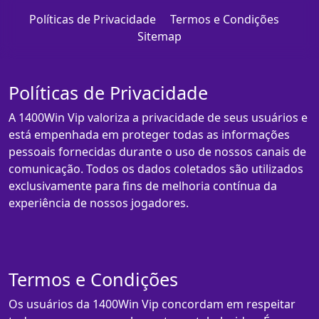
Políticas de Privacidade
Termos e Condições
Sitemap
Políticas de Privacidade
A 1400Win Vip valoriza a privacidade de seus usuários e
está empenhada em proteger todas as informações
pessoais fornecidas durante o uso de nossos canais de
comunicação. Todos os dados coletados são utilizados
exclusivamente para fins de melhoria contínua da
experiência de nossos jogadores.
Termos e Condições
Os usuários da 1400Win Vip concordam em respeitar