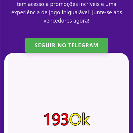
tem acesso a promoções incríveis e uma
experiência de jogo inigualável. Junte-se aos
vencedores agora!
SEGUIR NO TELEGRAM