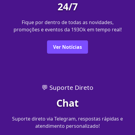
24/7
Fique por dentro de todas as novidades,
promoções e eventos da 193Ok em tempo real!
Ver Notícias
💬 Suporte Direto
Chat
Suporte direto via Telegram, respostas rápidas e
atendimento personalizado!