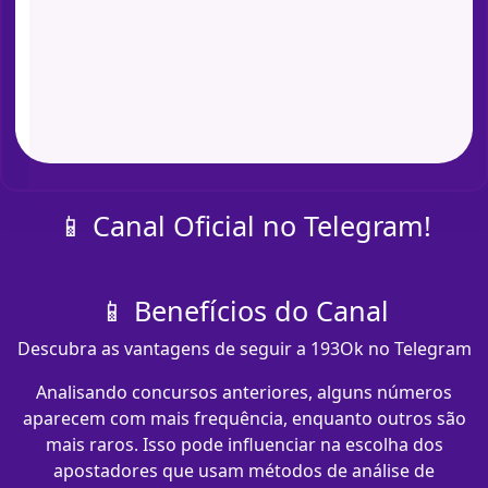
📱 Canal Oficial no Telegram!
📱 Benefícios do Canal
Descubra as vantagens de seguir a 193Ok no Telegram
Analisando concursos anteriores, alguns números
aparecem com mais frequência, enquanto outros são
mais raros. Isso pode influenciar na escolha dos
apostadores que usam métodos de análise de