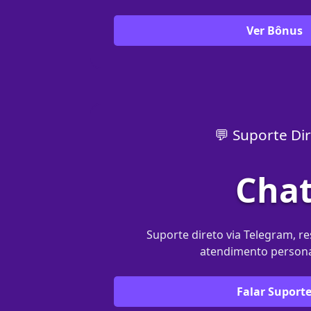
Ver Bônus
💬 Suporte Di
Cha
Suporte direto via Telegram, r
atendimento persona
Falar Suport