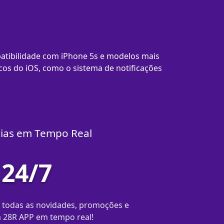
mpatibilidade com iPhone 5s e modelos mais
icos do iOS, como o sistema de notificações
cias em Tempo Real
24/7
e todas as novidades, promoções e
a 28R APP em tempo real!