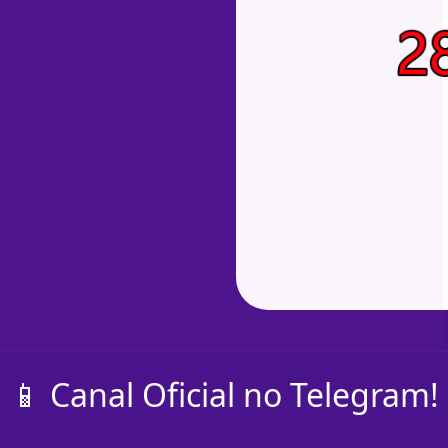
📱 Canal Oficial no Telegram!