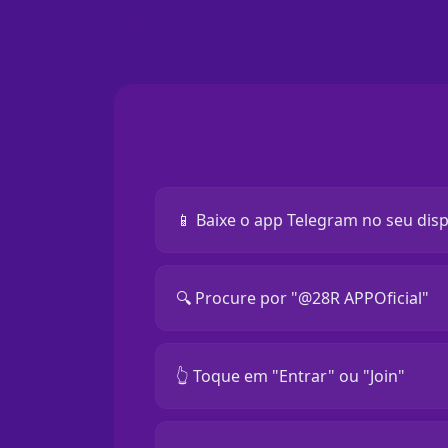
📱 Baixe o app Telegram no seu disp
🔍 Procure por "@28R APPOficial"
👆 Toque em "Entrar" ou "Join"