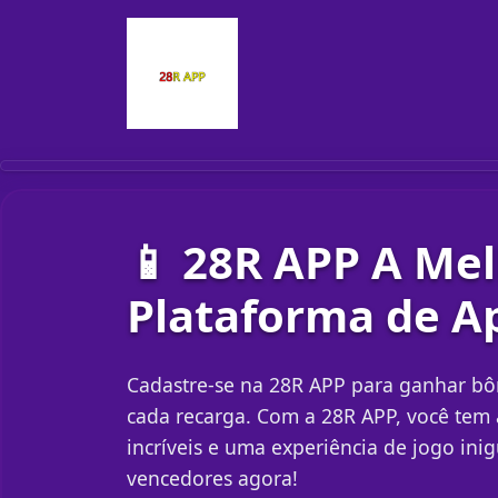
📱 28R APP A Me
Plataforma de A
Cadastre-se na 28R APP para ganhar bô
cada recarga. Com a 28R APP, você tem
incríveis e uma experiência de jogo inig
vencedores agora!