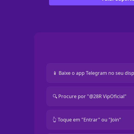
📱 Baixe o app Telegram no seu disp
🔍 Procure por "@28R VipOficial"
👆 Toque em "Entrar" ou "Join"