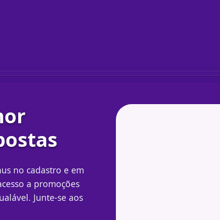
hor
postas
nus no cadastro e em
 acesso a promoções
ualável. Junte-se aos