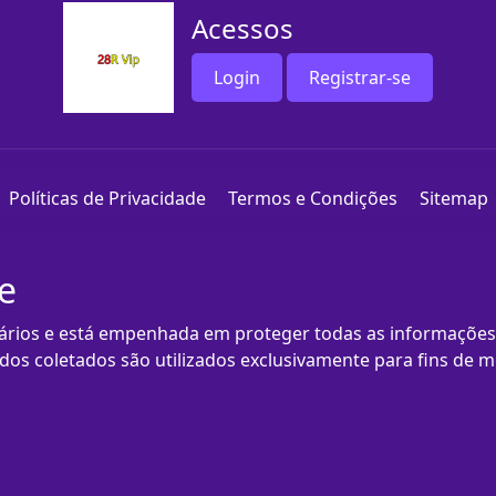
Acessos
Login
Registrar-se
Políticas de Privacidade
Termos e Condições
Sitemap
de
suários e está empenhada em proteger todas as informações
os coletados são utilizados exclusivamente para fins de m