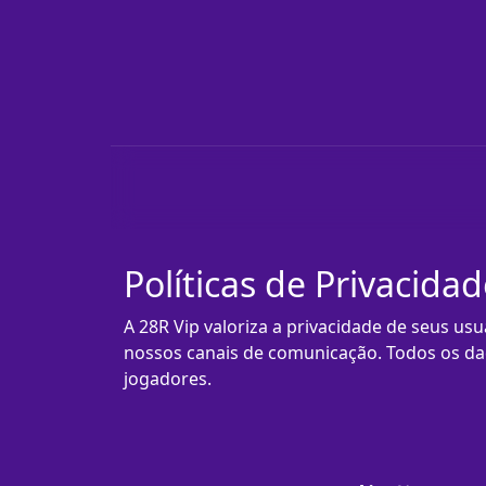
Políticas de Privacida
A 28R Vip valoriza a privacidade de seus u
nossos canais de comunicação. Todos os dad
jogadores.