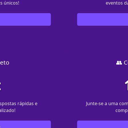
s únicos!
eventos d
reto
👥 
t
espostas rápidas e
Junte-se a uma com
lizado!
compa
e