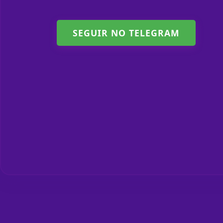
SEGUIR NO TELEGRAM