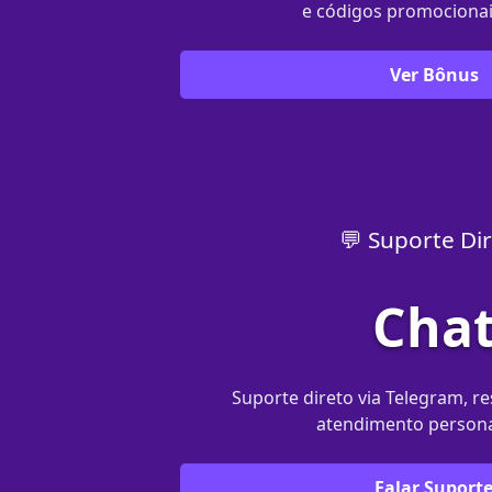
e códigos promocionai
Ver Bônus
💬 Suporte Di
Cha
Suporte direto via Telegram, r
atendimento persona
Falar Suport