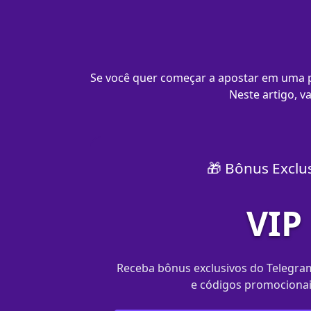
Se você quer começar a apostar em uma p
Neste artigo, v
🎁 Bônus Exclu
VIP
Receba bônus exclusivos do Telegra
e códigos promocionai