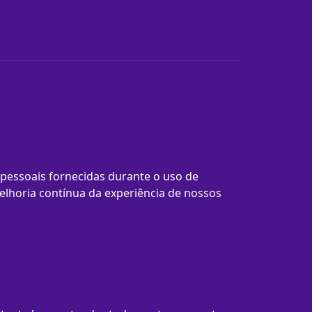
pessoais fornecidas durante o uso de
elhoria contínua da experiência de nossos