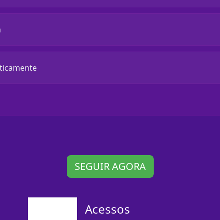
a
aticamente
SEGUIR AGORA
Acessos