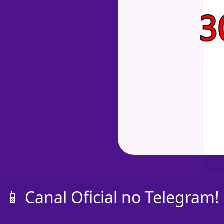
📱 Canal Oficial no Telegram!