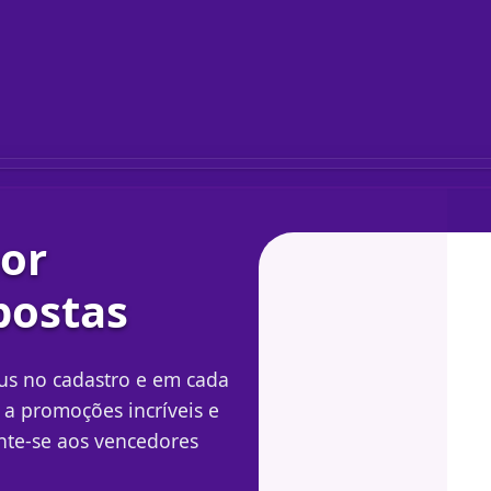
or
postas
us no cadastro e em cada
a promoções incríveis e
unte-se aos vencedores