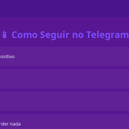
📱 Como Seguir no Telegram
ositivo
erder nada