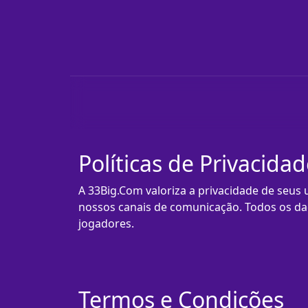
Políticas de Privacida
A 33Big.Com valoriza a privacidade de seus
nossos canais de comunicação. Todos os dad
jogadores.
Termos e Condições