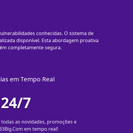
vulnerabilidades conhecidas. O sistema de
lizada disponível. Esta abordagem proativa
mbém completamente segura.
cias em Tempo Real
24/7
e todas as novidades, promoções e
33Big.Com em tempo real!