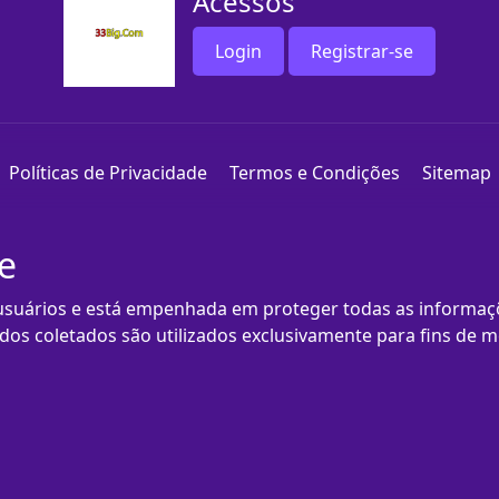
Acessos
Login
Registrar-se
Políticas de Privacidade
Termos e Condições
Sitemap
de
 usuários e está empenhada em proteger todas as informaç
os coletados são utilizados exclusivamente para fins de m