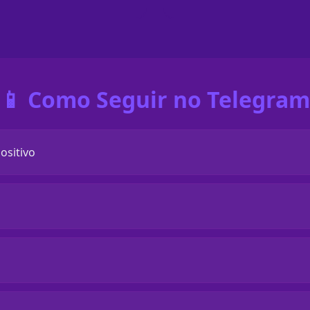
📱 Como Seguir no Telegram
ositivo