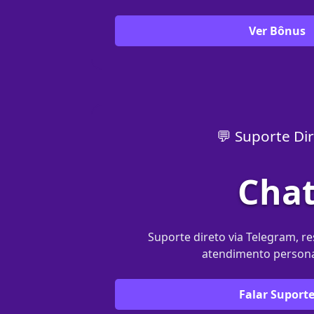
Ver Bônus
💬 Suporte Di
Cha
Suporte direto via Telegram, r
atendimento persona
Falar Suport