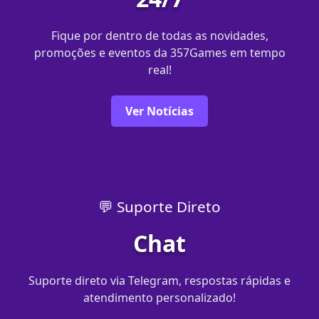
Fique por dentro de todas as novidades,
promoções e eventos da 357Games em tempo
real!
Ver Notícias
💬 Suporte Direto
Chat
Suporte direto via Telegram, respostas rápidas e
atendimento personalizado!