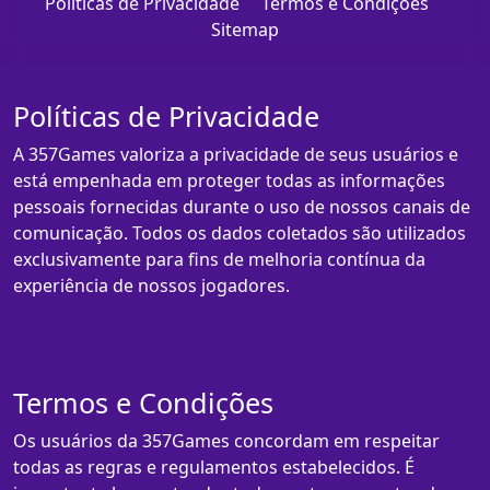
Políticas de Privacidade
Termos e Condições
Sitemap
Políticas de Privacidade
A 357Games valoriza a privacidade de seus usuários e
está empenhada em proteger todas as informações
pessoais fornecidas durante o uso de nossos canais de
comunicação. Todos os dados coletados são utilizados
exclusivamente para fins de melhoria contínua da
experiência de nossos jogadores.
Termos e Condições
Os usuários da 357Games concordam em respeitar
todas as regras e regulamentos estabelecidos. É