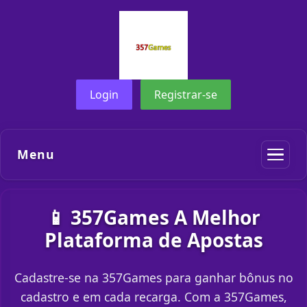
Login
Registrar-se
Menu
📱 357Games A Melhor
Plataforma de Apostas
Cadastre-se na 357Games para ganhar bônus no
cadastro e em cada recarga. Com a 357Games,