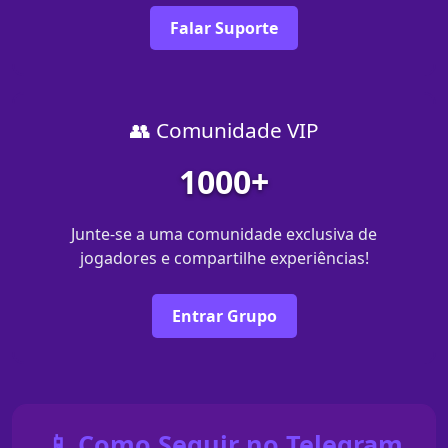
Falar Suporte
👥 Comunidade VIP
1000+
Junte-se a uma comunidade exclusiva de
jogadores e compartilhe experiências!
Entrar Grupo
📱 Como Seguir no Telegram