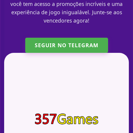
você tem acesso a promoções incríveis e uma
experiência de jogo inigualável. Junte-se aos
vencedores agora!
SEGUIR NO TELEGRAM