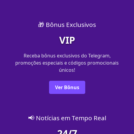
🎁 Bônus Exclusivos
VIP
Receba bônus exclusivos do Telegram,
promoções especiais e códigos promocionais
únicos!
Ver Bônus
📢 Notícias em Tempo Real
24/7