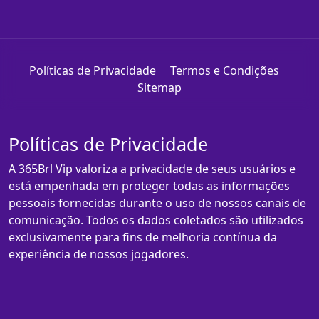
Políticas de Privacidade
Termos e Condições
Sitemap
Políticas de Privacidade
A 365Brl Vip valoriza a privacidade de seus usuários e
está empenhada em proteger todas as informações
pessoais fornecidas durante o uso de nossos canais de
comunicação. Todos os dados coletados são utilizados
exclusivamente para fins de melhoria contínua da
experiência de nossos jogadores.