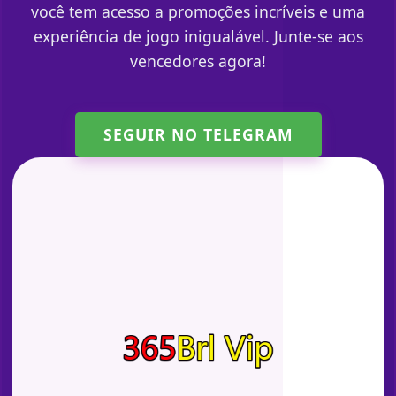
você tem acesso a promoções incríveis e uma
experiência de jogo inigualável. Junte-se aos
vencedores agora!
SEGUIR NO TELEGRAM