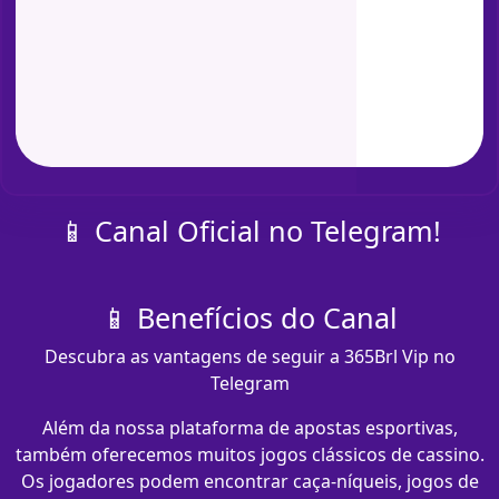
📱 Canal Oficial no Telegram!
📱 Benefícios do Canal
Descubra as vantagens de seguir a 365Brl Vip no
Telegram
Além da nossa plataforma de apostas esportivas,
também oferecemos muitos jogos clássicos de cassino.
Os jogadores podem encontrar caça-níqueis, jogos de