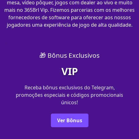
mesa, vídeo pôquer, jogos com dealer ao vivo e muito
mais no 365Brl Vip. Fizemos parcerias com os melhores
fornecedores de software para oferecer aos nossos
jogadores uma experiência de jogo de alta qualidade.
🎁 Bônus Exclusivos
VIP
Receba bônus exclusivos do Telegram,
promoções especiais e códigos promocionais
únicos!
Ver Bônus