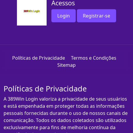
Acessos
Login
Registrar-se
Políticas de Privacidade
Termos e Condições
Sitemap
Políticas de Privacidade
A 389Win Login valoriza a privacidade de seus usuários
e está empenhada em proteger todas as informações
pessoais fornecidas durante o uso de nossos canais de
comunicação. Todos os dados coletados são utilizados
exclusivamente para fins de melhoria contínua da