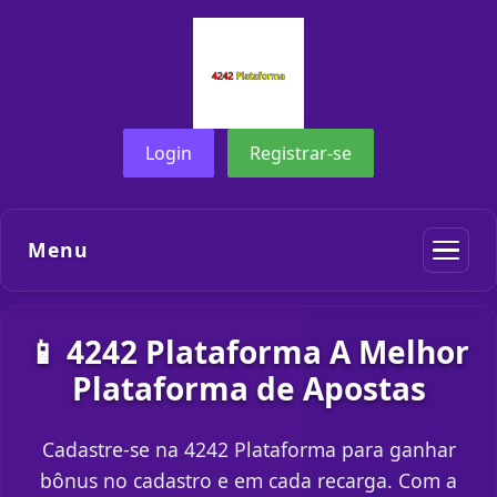
Login
Registrar-se
Menu
📱 4242 Plataforma A Melhor
Plataforma de Apostas
Cadastre-se na 4242 Plataforma para ganhar
bônus no cadastro e em cada recarga. Com a