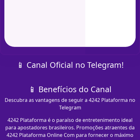
📱 Canal Oficial no Telegram!
📱 Benefícios do Canal
Descubra as vantagens de seguir a 4242 Plataforma no
Telegram
4242 Plataforma é o paraíso de entretenimento ideal
para apostadores brasileiros. Promoções atraentes da
4242 Plataforma Online Com para fornecer o máximo