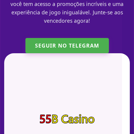
você tem acesso a promoções incríveis e uma
experiência de jogo inigualável. Junte-se aos
vencedores agora!
SEGUIR NO TELEGRAM