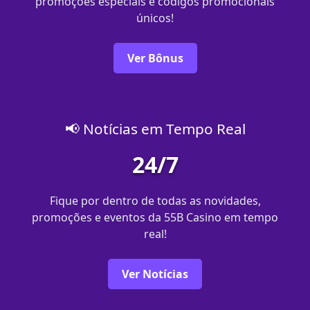
promoções especiais e códigos promocionais
únicos!
Ver Bônus
📢 Notícias em Tempo Real
24/7
Fique por dentro de todas as novidades,
promoções e eventos da 55B Casino em tempo
real!
Ver Notícias