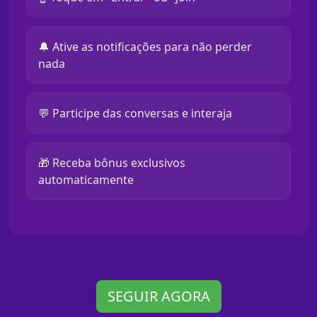
🔔 Ative as notificações para não perder
nada
💬 Participe das conversas e interaja
🎁 Receba bônus exclusivos
automaticamente
SEGUIR AGORA