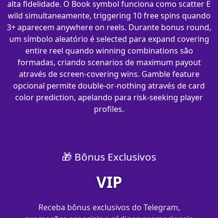
alta fidelidade. O Book symbol funciona como scatter E
wild simultaneamente, triggering 10 free spins quando
3+ aparecem anywhere on reels. Durante bonus round,
um símbolo aleatório é selected para expand covering
entire reel quando winning combinations são
formadas, criando scenarios de maximum payout
através de screen-covering wins. Gamble feature
opcional permite double-or-nothing através de card
color prediction, apelando para risk-seeking player
profiles.
🎁 Bônus Exclusivos
VIP
Receba bônus exclusivos do Telegram,