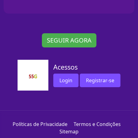
SEGUIR AGORA
Acessos
Login
Registrar-se
Políticas de Privacidade
Termos e Condições
Sitemap