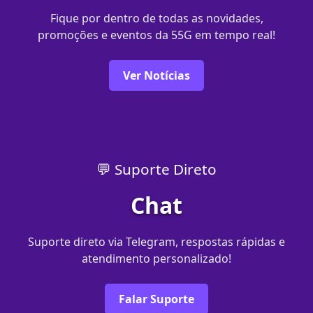
Fique por dentro de todas as novidades,
promoções e eventos da 55G em tempo real!
Ver Notícias
💬 Suporte Direto
Chat
Suporte direto via Telegram, respostas rápidas e
atendimento personalizado!
Falar Suporte