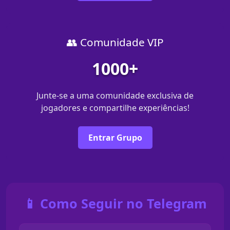
👥 Comunidade VIP
1000+
Junte-se a uma comunidade exclusiva de
jogadores e compartilhe experiências!
Entrar Grupo
📱 Como Seguir no Telegram