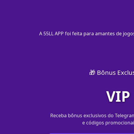
A 55LL APP foi feita para amantes de jo
🎁 Bônus Exclu
VIP
Receba bônus exclusivos do Telegra
e códigos promocionai