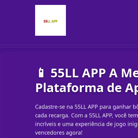
📱 55LL APP A M
Plataforma de A
Cadastre-se na 55LL APP para ganhar b
cada recarga. Com a 55LL APP, você te
incríveis e uma experiência de jogo inig
vencedores agora!