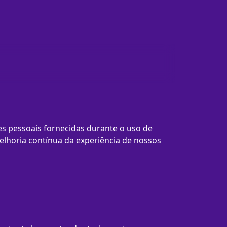
es pessoais fornecidas durante o uso de
elhoria contínua da experiência de nossos