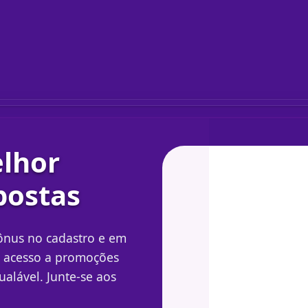
elhor
postas
ônus no cadastro e em
m acesso a promoções
ualável. Junte-se aos