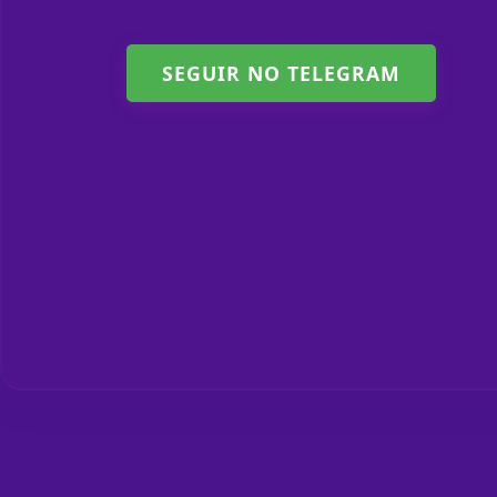
SEGUIR NO TELEGRAM