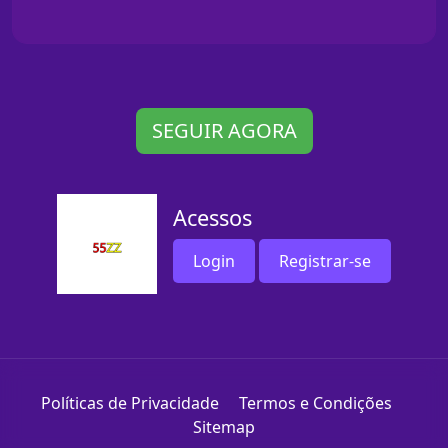
SEGUIR AGORA
Acessos
Login
Registrar-se
Políticas de Privacidade
Termos e Condições
Sitemap