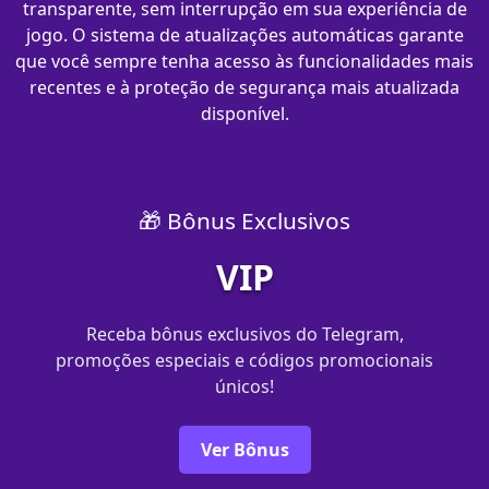
transparente, sem interrupção em sua experiência de
jogo. O sistema de atualizações automáticas garante
que você sempre tenha acesso às funcionalidades mais
recentes e à proteção de segurança mais atualizada
disponível.
🎁 Bônus Exclusivos
VIP
Receba bônus exclusivos do Telegram,
promoções especiais e códigos promocionais
únicos!
Ver Bônus