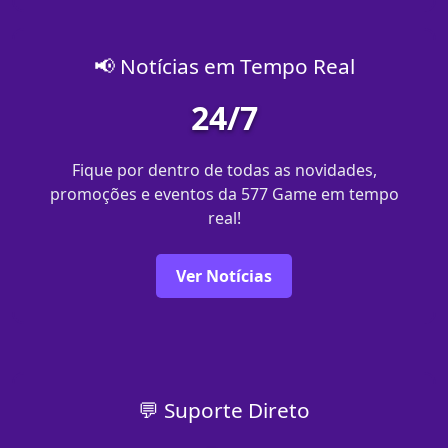
📢 Notícias em Tempo Real
24/7
Fique por dentro de todas as novidades,
promoções e eventos da 577 Game em tempo
real!
Ver Notícias
💬 Suporte Direto