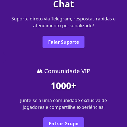
Chat
Suporte direto via Telegram, respostas rápidas e
atendimento personalizado!
Falar Suporte
👥 Comunidade VIP
1000+
Junte-se a uma comunidade exclusiva de
jogadores e compartilhe experiências!
Entrar Grupo