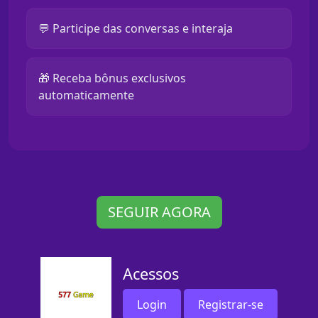
💬 Participe das conversas e interaja
🎁 Receba bônus exclusivos
automaticamente
SEGUIR AGORA
Acessos
Login
Registrar-se