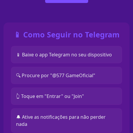
📱 Como Seguir no Telegram
📱 Baixe o app Telegram no seu dispositivo
🔍 Procure por "@577 GameOficial"
👆 Toque em "Entrar" ou "Join"
🔔 Ative as notificações para não perder
nada