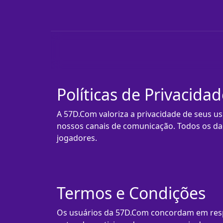
Políticas de Privacida
A 57D.Com valoriza a privacidade de seus 
nossos canais de comunicação. Todos os dad
jogadores.
Termos e Condições
Os usuários da 57D.Com concordam em respe