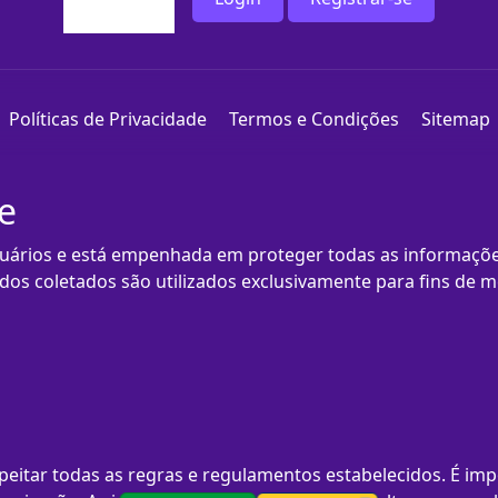
Políticas de Privacidade
Termos e Condições
Sitemap
de
usuários e está empenhada em proteger todas as informaçõe
os coletados são utilizados exclusivamente para fins de m
itar todas as regras e regulamentos estabelecidos. É imp