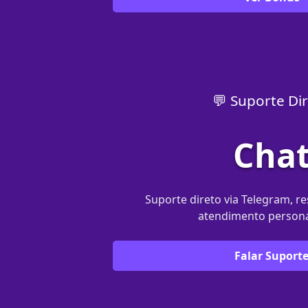
💬 Suporte Di
Cha
Suporte direto via Telegram, r
atendimento persona
Falar Suport