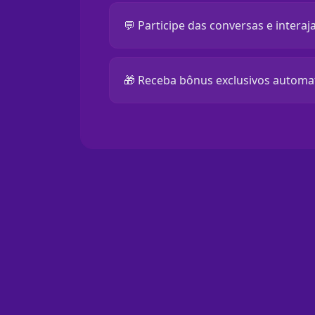
💬 Participe das conversas e interaj
🎁 Receba bônus exclusivos autom