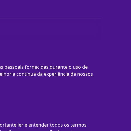
s pessoais fornecidas durante o uso de
elhoria contínua da experiência de nossos
ortante ler e entender todos os termos