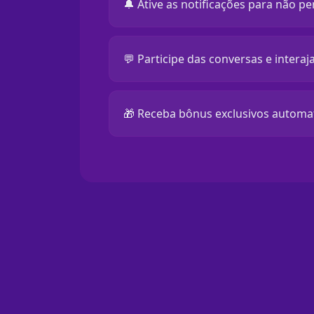
🔔 Ative as notificações para não p
💬 Participe das conversas e interaj
🎁 Receba bônus exclusivos autom