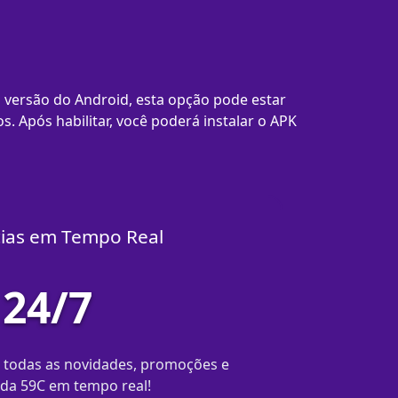
 versão do Android, esta opção pode estar
. Após habilitar, você poderá instalar o APK
cias em Tempo Real
24/7
e todas as novidades, promoções e
 da 59C em tempo real!