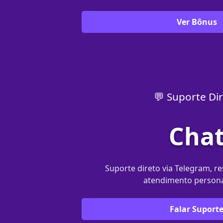
Ver Bônus
💬 Suporte Di
Cha
Suporte direto via Telegram, r
atendimento persona
Falar Suport