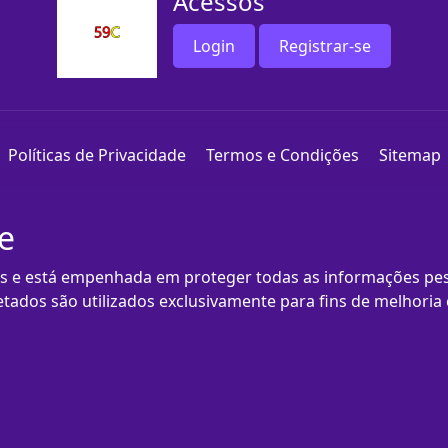
Acessos
Login
Registrar-se
Políticas de Privacidade
Termos e Condições
Sitemap
de
ios e está empenhada em proteger todas as informações pe
tados são utilizados exclusivamente para fins de melhoria