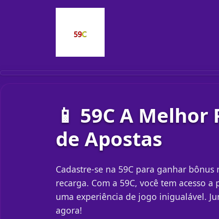
📱 59C A Melhor
de Apostas
Cadastre-se na 59C para ganhar bônus 
recarga. Com a 59C, você tem acesso a 
uma experiência de jogo inigualável. J
agora!