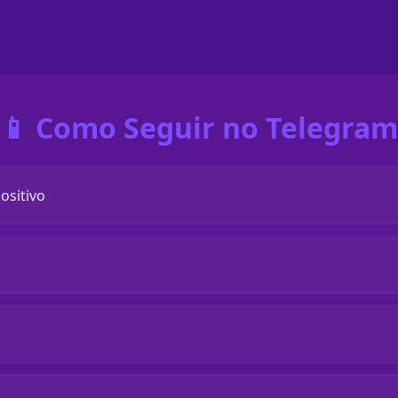
📱 Como Seguir no Telegram
ositivo