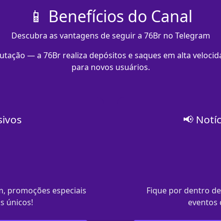
📱 Benefícios do Canal
Descubra as vantagens de seguir a 76Br no Telegram
putação — a 76Br realiza depósitos e saques em alta veloci
para novos usuários.
sivos
📢 Notí
m, promoções especiais
Fique por dentro d
s únicos!
eventos 