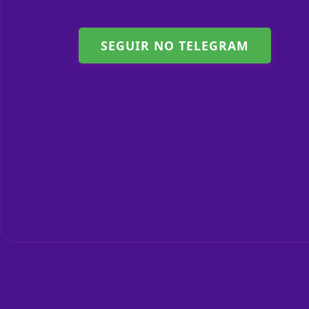
SEGUIR NO TELEGRAM