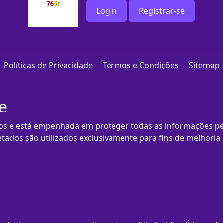
Login
Registrar-se
Políticas de Privacidade
Termos e Condições
Sitemap
de
rios e está empenhada em proteger todas as informações p
tados são utilizados exclusivamente para fins de melhoria