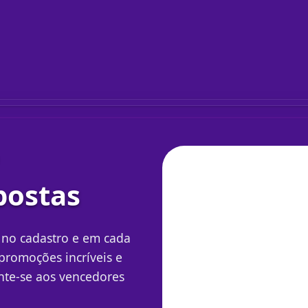
postas
 no cadastro e em cada
promoções incríveis e
unte-se aos vencedores