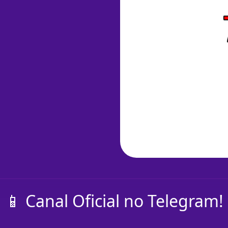
📱 Canal Oficial no Telegram!