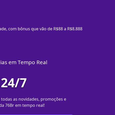
dade, com bônus que vão de R$88 a R$8.888
cias em Tempo Real
24/7
e todas as novidades, promoções e
da 76Br em tempo real!