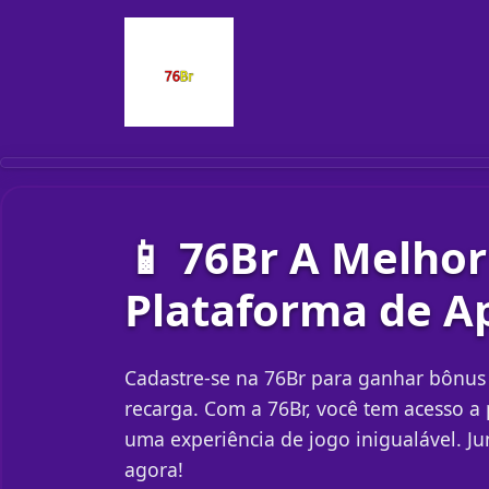
📱 76Br A Melhor
Plataforma de A
Cadastre-se na 76Br para ganhar bônus
recarga. Com a 76Br, você tem acesso a 
uma experiência de jogo inigualável. J
agora!