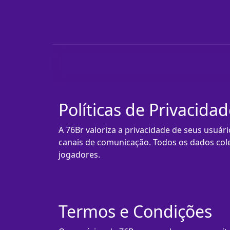
Políticas de Privacida
A 76Br valoriza a privacidade de seus usuá
canais de comunicação. Todos os dados cole
jogadores.
Termos e Condições