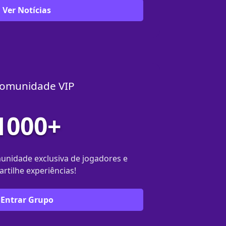
Ver Notícias
Comunidade VIP
1000+
unidade exclusiva de jogadores e
rtilhe experiências!
Entrar Grupo