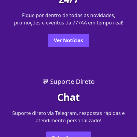
Fique por dentro de todas as novidades,
promoções e eventos da 777AA em tempo real!
Ver Notícias
💬 Suporte Direto
Chat
Suporte direto via Telegram, respostas rápidas e
atendimento personalizado!