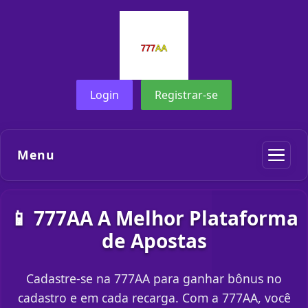
Login
Registrar-se
Menu
📱 777AA A Melhor Plataforma
de Apostas
Cadastre-se na 777AA para ganhar bônus no
cadastro e em cada recarga. Com a 777AA, você