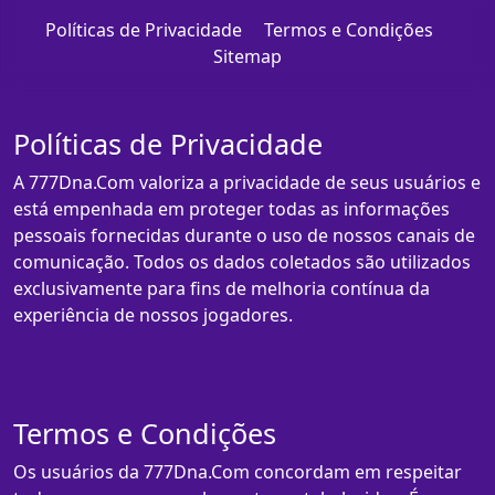
Políticas de Privacidade
Termos e Condições
Sitemap
Políticas de Privacidade
A 777Dna.Com valoriza a privacidade de seus usuários e
está empenhada em proteger todas as informações
pessoais fornecidas durante o uso de nossos canais de
comunicação. Todos os dados coletados são utilizados
exclusivamente para fins de melhoria contínua da
experiência de nossos jogadores.
Termos e Condições
Os usuários da 777Dna.Com concordam em respeitar