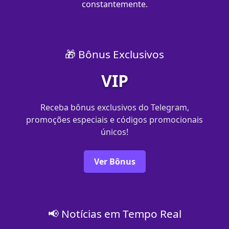
constantemente.
🎁 Bônus Exclusivos
VIP
Receba bônus exclusivos do Telegram,
promoções especiais e códigos promocionais
únicos!
Ver Bônus
📢 Notícias em Tempo Real