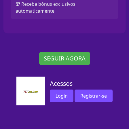
🎁 Receba bônus exclusivos
automaticamente
SEGUIR AGORA
Acessos
Login
Registrar-se