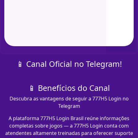
📱 Canal Oficial no Telegram!
📱 Benefícios do Canal
Descubra as vantagens de seguir a 777H5 Login no
Telegram
A plataforma 777H5 Login Brasil reúne informações
completas sobre jogos — a 777H5 Login conta com
atendentes altamente treinadas para oferecer suporte