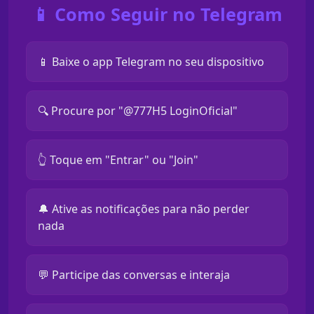
📱 Como Seguir no Telegram
📱 Baixe o app Telegram no seu dispositivo
🔍 Procure por "@777H5 LoginOficial"
👆 Toque em "Entrar" ou "Join"
🔔 Ative as notificações para não perder
nada
💬 Participe das conversas e interaja