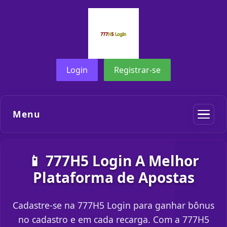
Login
Registrar-se
Menu
📱 777H5 Login A Melhor
Plataforma de Apostas
Cadastre-se na 777H5 Login para ganhar bônus
no cadastro e em cada recarga. Com a 777H5