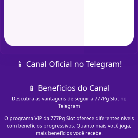
📱 Canal Oficial no Telegram!
📱 Benefícios do Canal
Descubra as vantagens de seguir a 777Pg Slot no
Telegram
O programa VIP da 777Pg Slot oferece diferentes níveis
com benefícios progressivos. Quanto mais você joga,
mais benefícios você recebe.