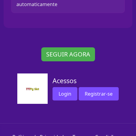
automaticamente
SEGUIR AGORA
Acessos
Login
Registrar-se