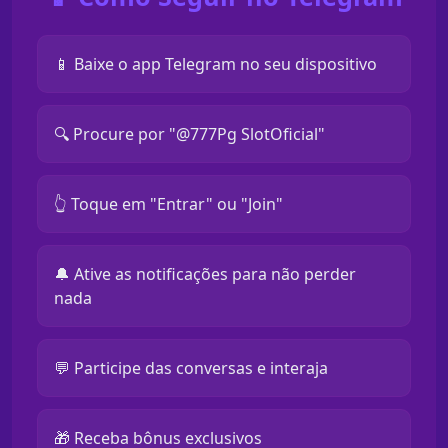
📱 Baixe o app Telegram no seu dispositivo
🔍 Procure por "@777Pg SlotOficial"
👆 Toque em "Entrar" ou "Join"
🔔 Ative as notificações para não perder
nada
💬 Participe das conversas e interaja
🎁 Receba bônus exclusivos