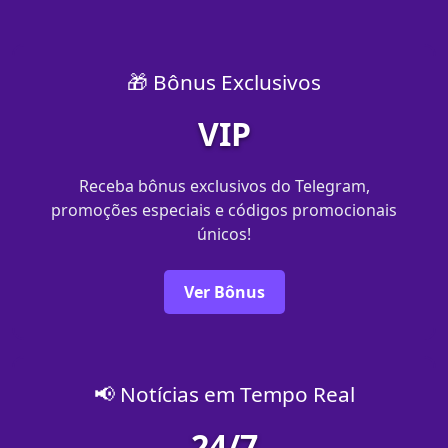
🎁 Bônus Exclusivos
VIP
Receba bônus exclusivos do Telegram,
promoções especiais e códigos promocionais
únicos!
Ver Bônus
📢 Notícias em Tempo Real
24/7