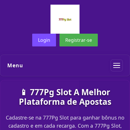
Login
Registrar-se
Menu
📱 777Pg Slot A Melhor
Plataforma de Apostas
Cadastre-se na 777Pg Slot para ganhar bônus no
cadastro e em cada recarga. Com a 777Pg Slot,