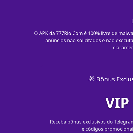
O APK da 777Rio Com é 100% livre de malware
anúncios não solicitados e não execut
claramen
🎁 Bônus Exclu
VIP
Receba bônus exclusivos do Telegra
e códigos promocionai