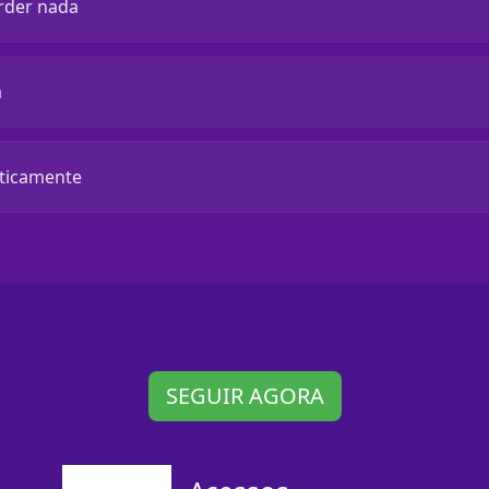
erder nada
a
aticamente
SEGUIR AGORA