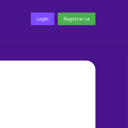
Login
Registrar-se