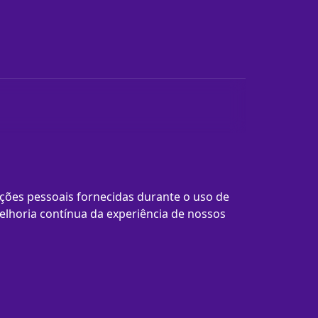
ções pessoais fornecidas durante o uso de
elhoria contínua da experiência de nossos