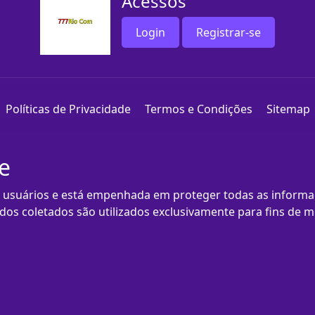
Acessos
Login
Registrar-se
Políticas de Privacidade
Termos e Condições
Sitemap
de
s usuários e está empenhada em proteger todas as informa
os coletados são utilizados exclusivamente para fins de m