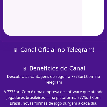
📱 Canal Oficial no Telegram!
📱 Benefícios do Canal
Descubra as vantagens de seguir a 777Sort.Com no
Telegram
A 777Sort.Com é uma empresa de software que atende
jogadores brasileiros — na plataforma 777Sort.Com
Brasil , novas formas de jogo surgem a cada dia.