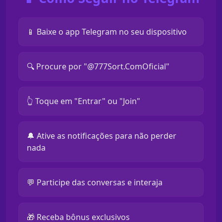
📱 Baixe o app Telegram no seu dispositivo
🔍 Procure por "@777Sort.ComOficial"
👆 Toque em "Entrar" ou "Join"
🔔 Ative as notificações para não perder
nada
💬 Participe das conversas e interaja
🎁 Receba bônus exclusivos