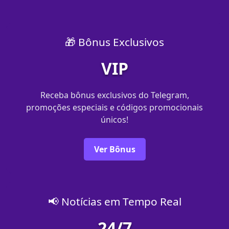
🎁 Bônus Exclusivos
VIP
Receba bônus exclusivos do Telegram,
promoções especiais e códigos promocionais
únicos!
Ver Bônus
📢 Notícias em Tempo Real
24/7