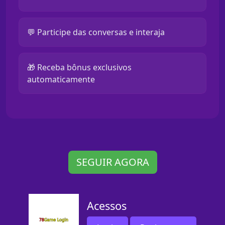
💬 Participe das conversas e interaja
🎁 Receba bônus exclusivos
automaticamente
SEGUIR AGORA
Acessos