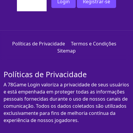
Login
Registrar-se
Políticas de Privacidade
Termos e Condições
Sitemap
Políticas de Privacidade
A 78Game Login valoriza a privacidade de seus usuários
e está empenhada em proteger todas as informações
pessoais fornecidas durante o uso de nossos canais de
comunicação. Todos os dados coletados são utilizados
exclusivamente para fins de melhoria contínua da
experiência de nossos jogadores.