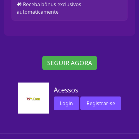
🎁 Receba bônus exclusivos
automaticamente
SEGUIR AGORA
Acessos
Login
Registrar-se