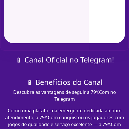
📱 Canal Oficial no Telegram!
📱 Benefícios do Canal
Descubra as vantagens de seguir a 79Y.Com no
Telegram
Como uma plataforma emergente dedicada ao bom
atendimento, a 79Y.Com conquistou os jogadores com
jogos de qualidade e serviço excelente — a 79Y.Com