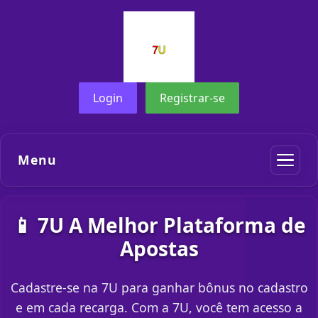
Login
Registrar-se
Menu
📱 7U A Melhor Plataforma de
Apostas
Cadastre-se na 7U para ganhar bônus no cadastro
e em cada recarga. Com a 7U, você tem acesso a