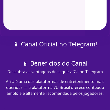
📱 Canal Oficial no Telegram!
📱 Benefícios do Canal
Descubra as vantagens de seguir a 7U no Telegram
A 7U é uma das plataformas de entretenimento mais
queridas — a plataforma 7U Brasil oferece conteúdo
amplo e é altamente recomendada pelos jogadores.