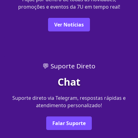
promoções e eventos da 7U em tempo real!
Ver Notícias
💬 Suporte Direto
Chat
Suporte direto via Telegram, respostas rápidas e
atendimento personalizado!
Falar Suporte