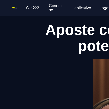
Conecte-
Win222
aplicativo
jogo
se
Aposte c
pote