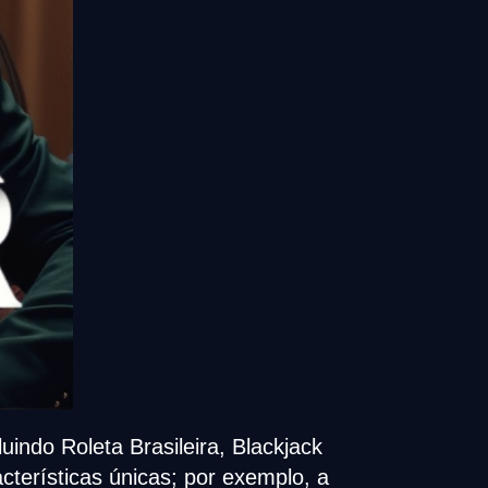
indo Roleta Brasileira, Blackjack
terísticas únicas; por exemplo, a