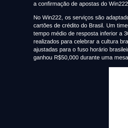
a confirmação de apostas do Win222
No Win222, os serviços são adaptados
cartões de crédito do Brasil. Um tim
tempo médio de resposta inferior a 
realizados para celebrar a cultura b
ajustadas para o fuso horário brasile
ganhou R$50,000 durante uma mesa t