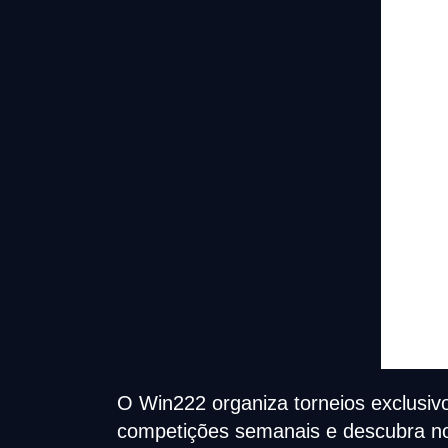
O Win222 organiza torneios exclusiv
competições semanais e descubra no