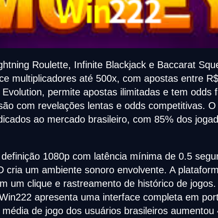
tning Roulette, Infinite Blackjack e Baccarat Sq
ce multiplicadores até 500x, com apostas entre R
 Evolution, permite apostas ilimitadas e tem odds
ensão com revelações lentas e odds competitivas. 
dicados ao mercado brasileiro, com 85% dos jogad
 definição 1080p com latência mínima de 0.5 segu
 cria um ambiente sonoro envolvente. A plataforma
 um clique e rastreamento de histórico de jogos.
o Win222 apresenta uma interface completa em por
o média de jogo dos usuários brasileiros aument