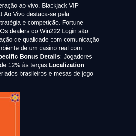
eração ao vivo. Blackjack VIP
t Ao Vivo destaca-se pela
stratégia e competição. Fortune
 Os dealers do Win222 Login são
teração de qualidade com comunicação
mbiente de um casino real com
pecific Bonus Details
: Jogadores
de 12% às terças.
Localization
riados brasileiros e mesas de jogo