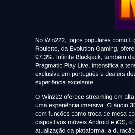
No Win222, jogos populares como Ligh
Roulette, da Evolution Gaming, ofere
97.3%. Infinite Blackjack, também da
Pragmatic Play Live, intensifica a t
exclusiva em português e dealers de
experiência excelente.
O Win222 oferece streaming em alta
uma experiência imersiva. O áudio 3D
com funções como troca de mesa com
dispositivos móveis Android e iOS, 
atualização da plataforma, a duraçã