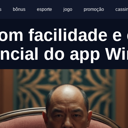
s
bônus
esporte
jogo
promoção
cassi
om facilidade e 
ncial do app W