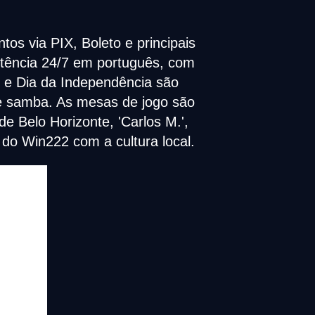
os via PIX, Boleto e principais
istência 24/7 em português, com
l e Dia da Independência são
 de samba. As mesas de jogo são
de Belo Horizonte, 'Carlos M.',
o Win222 com a cultura local.